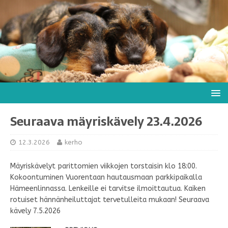
Seuraava mäyriskävely 23.4.2026
12.3.2026
kerho
Mäyriskävelyt parittomien viikkojen torstaisin klo 18:00.
Kokoontuminen Vuorentaan hautausmaan parkkipaikalla
Hämeenlinnassa. Lenkeille ei tarvitse ilmoittautua. Kaiken
rotuiset hännänheiluttajat tervetulleita mukaan! Seuraava
kävely 7.5.2026